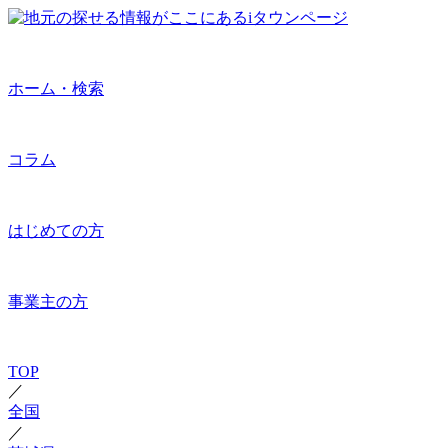
ホーム・検索
コラム
はじめての方
事業主の方
TOP
／
全国
／