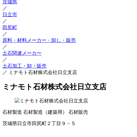
茨城県
／
日立市
／
田尻町
／
原料・材料メーカー・卸し・販売
／
土石関連メーカー
／
土石加工・卸・販売
／
ミナモト石材株式会社日立支店
ミナモト石材株式会社日立支店
石材製造
石材製造（建築用）
石材販売
茨城県日立市田尻町２丁目９－５