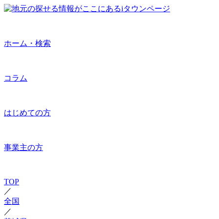
ホーム・検索
コラム
はじめての方
事業主の方
TOP
／
全国
／