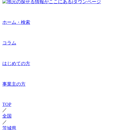
ホーム・検索
コラム
はじめての方
事業主の方
TOP
／
全国
／
茨城県