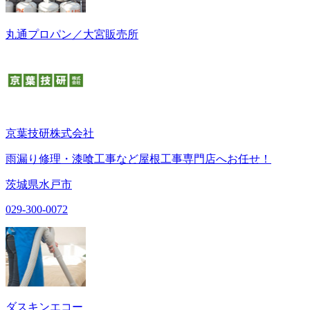
丸通プロパン／大宮販売所
京葉技研株式会社
雨漏り修理・漆喰工事など屋根工事専門店へお任せ！
茨城県水戸市
029-300-0072
ダスキンエコー