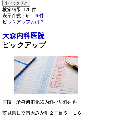
すべてクリア
検索結果:
120
件
表示件数
20件
|
50件
ピックアップとは？
大森内科医院
ピックアップ
医院・診療所
消化器内科
小児科
内科
茨城県日立市大みか町２丁目５－１６