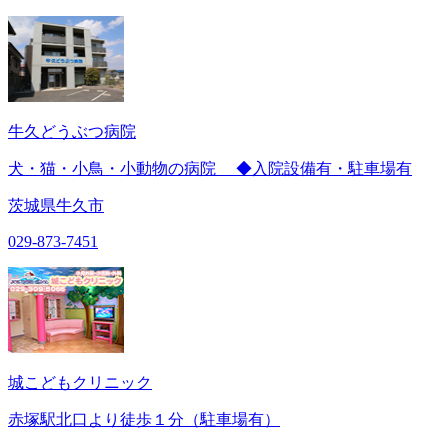
牛久どうぶつ病院
犬・猫・小鳥・小動物の病院 ◆入院設備有・駐車場有
茨城県牛久市
029-873-7451
城こどもクリニック
赤塚駅北口より徒歩１分（駐車場有）