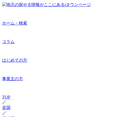
ホーム・検索
コラム
はじめての方
事業主の方
TOP
／
全国
／