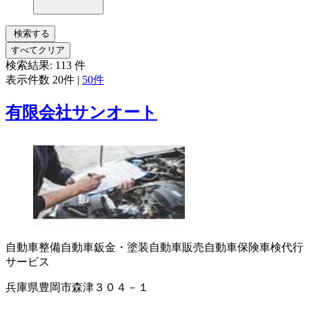
検索する
すべてクリア
検索結果:
113
件
表示件数
20件
|
50件
有限会社サンオート
自動車整備
自動車鈑金・塗装
自動車販売
自動車保険
車検代行
サービス
兵庫県豊岡市森津３０４－１