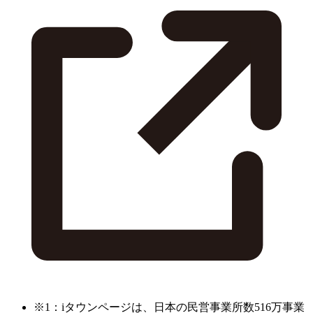
※1：iタウンページは、日本の民営事業所数516万事業