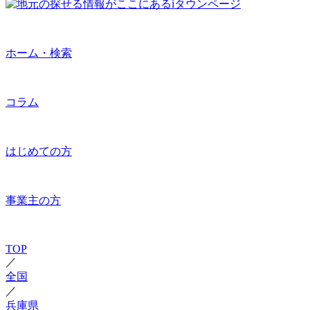
ホーム・検索
コラム
はじめての方
事業主の方
TOP
／
全国
／
兵庫県