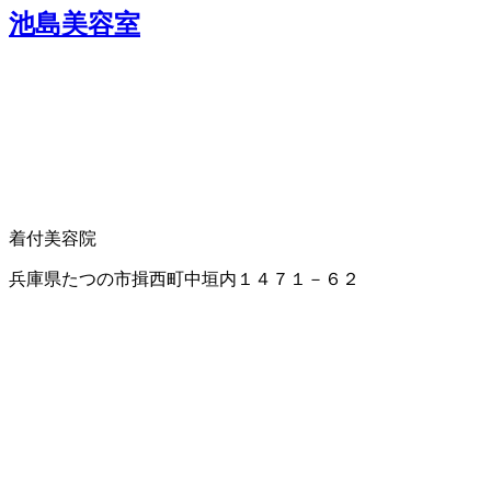
池島美容室
着付
美容院
兵庫県たつの市揖西町中垣内１４７１－６２