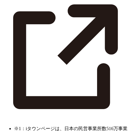
※1：iタウンページは、日本の民営事業所数516万事業