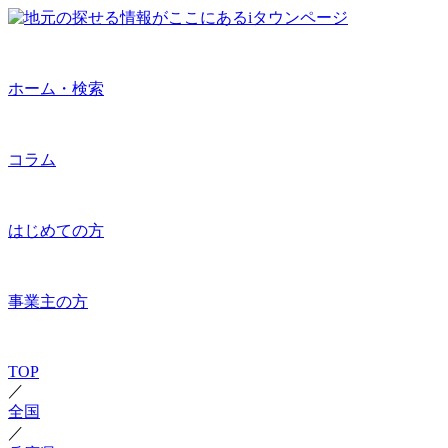
ホーム・検索
コラム
はじめての方
事業主の方
TOP
／
全国
／