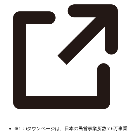
※1：iタウンページは、日本の民営事業所数516万事業