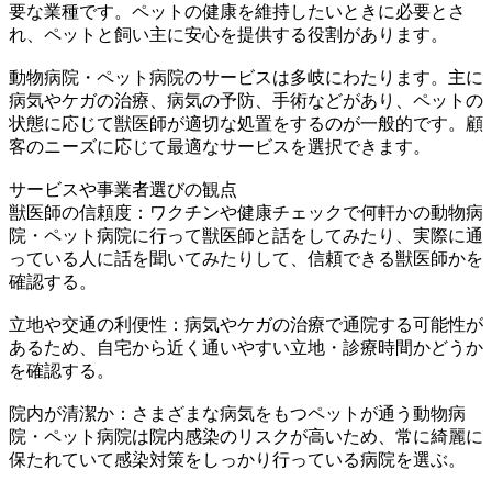
要な業種です。ペットの健康を維持したいときに必要とさ
れ、ペットと飼い主に安心を提供する役割があります。
動物病院・ペット病院のサービスは多岐にわたります。主に
病気やケガの治療、病気の予防、手術などがあり、ペットの
状態に応じて獣医師が適切な処置をするのが一般的です。顧
客のニーズに応じて最適なサービスを選択できます。
サービスや事業者選びの観点
獣医師の信頼度：ワクチンや健康チェックで何軒かの動物病
院・ペット病院に行って獣医師と話をしてみたり、実際に通
っている人に話を聞いてみたりして、信頼できる獣医師かを
確認する。
立地や交通の利便性：病気やケガの治療で通院する可能性が
あるため、自宅から近く通いやすい立地・診療時間かどうか
を確認する。
院内が清潔か：さまざまな病気をもつペットが通う動物病
院・ペット病院は院内感染のリスクが高いため、常に綺麗に
保たれていて感染対策をしっかり行っている病院を選ぶ。