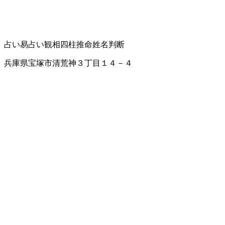
占い
易占い
観相
四柱推命
姓名判断
兵庫県宝塚市清荒神３丁目１４－４