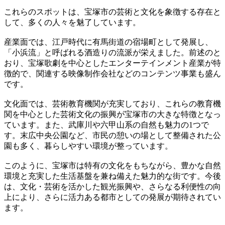
これらのスポットは、宝塚市の芸術と文化を象徴する存在と
して、多くの人々を魅了しています。
産業面では、江戸時代に有馬街道の宿場町として発展し、
「小浜流」と呼ばれる酒造りの流派が栄えました。前述のと
おり、宝塚歌劇を中心としたエンターテインメント産業が特
徴的で、関連する映像制作会社などのコンテンツ事業も盛ん
です。
文化面では、芸術教育機関が充実しており、これらの教育機
関を中心とした芸術文化の振興が宝塚市の大きな特徴となっ
ています。また、武庫川や六甲山系の自然も魅力の1つで
す。末広中央公園など、市民の憩いの場として整備された公
園も多く、暮らしやすい環境が整っています。
このように、宝塚市は特有の文化をもちながら、豊かな自然
環境と充実した生活基盤を兼ね備えた魅力的な街です。今後
は、文化・芸術を活かした観光振興や、さらなる利便性の向
上により、さらに活力ある都市としての発展が期待されてい
ます。