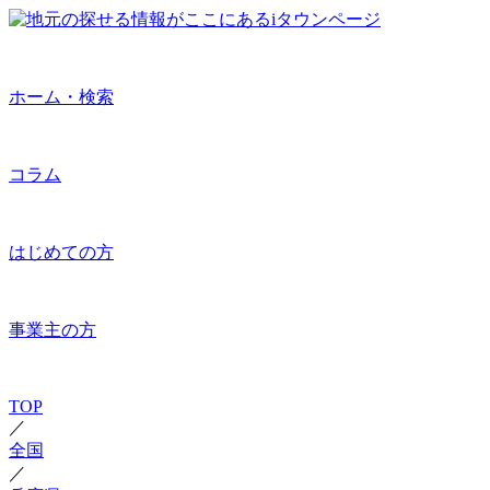
ホーム・検索
コラム
はじめての方
事業主の方
TOP
／
全国
／