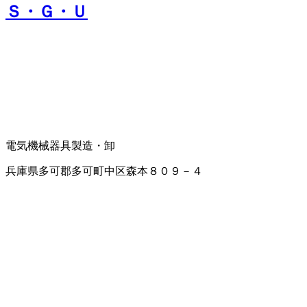
Ｓ・Ｇ・Ｕ
電気機械器具製造・卸
兵庫県多可郡多可町中区森本８０９－４