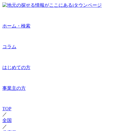
ホーム・検索
コラム
はじめての方
事業主の方
TOP
／
全国
／