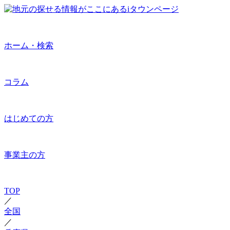
ホーム・検索
コラム
はじめての方
事業主の方
TOP
／
全国
／