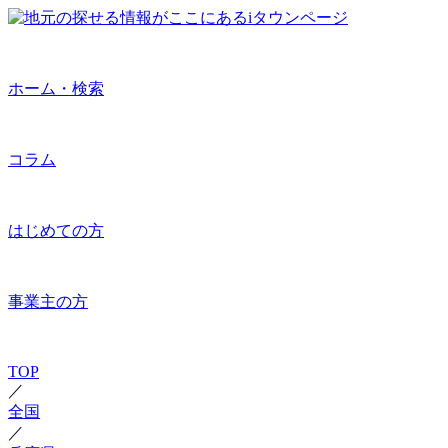
ホーム・検索
コラム
はじめての方
事業主の方
TOP
／
全国
／