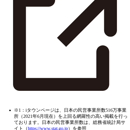
※1：iタウンページは、日本の民営事業所数516万事業
所（2021年6月現在）を上回る網羅性の高い掲載を行っ
ております。日本の民営事業所数は、総務省統計局サ
イト（
https://www.stat.go.jp
）を参照