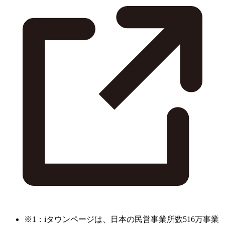
※1：iタウンページは、日本の民営事業所数516万事業