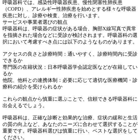
呼吸器科では、感染性呼吸器疾患、慢性閉塞性肺疾患
（COPD）、アレルギー性肺疾患を始めとする様々な呼吸器
疾患に対し、診療や検査、治療を行います。
サービスや事業者選びの観点
呼吸器科は、呼吸器の症状がある場合、胸部X線写真で異常
を指摘された場合などに受診が検討されます。呼吸器科の選
択において考慮すべき点には以下のようなものがあります。
アクセスの良さと診療時間：通いやすく、診療時間内に受診
できるか
専門医の在籍状況：日本呼吸器学会認定医などが在籍してい
るか
他院、他科との連携体制：必要に応じて適切な医療機関・診
療科の紹介を受けられるか
これらの観点から慎重に選ぶことで、信頼できる呼吸器科に
出会えるでしょう。
呼吸器科は、正確な診断と効果的な治療、症状の緩和と生活
の質の向上など、あなたのニーズに合わせて選択することが
重要です。呼吸器科選びは慎重に行い、ベストな選択をして
ください。