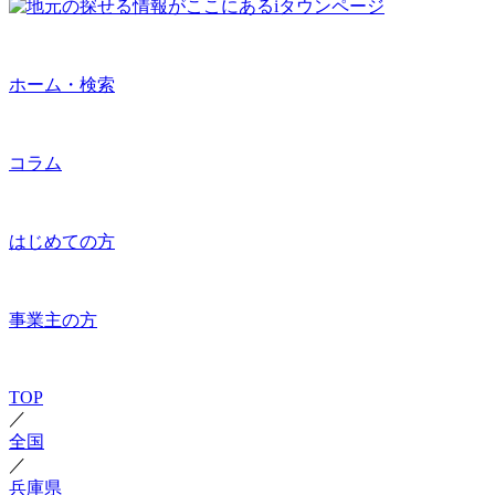
ホーム・検索
コラム
はじめての方
事業主の方
TOP
／
全国
／
兵庫県