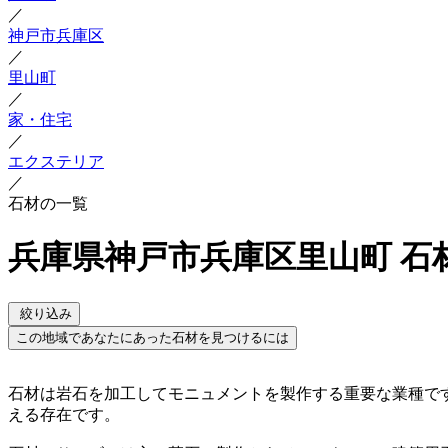
／
神戸市兵庫区
／
里山町
／
家・住宅
／
エクステリア
／
石材の一覧
兵庫県神戸市兵庫区里山町 石
絞り込み
この地域であなたにあった石材を見つけるには
石材は岩石を加工してモニュメントを製作する重要な業種で
える存在です。