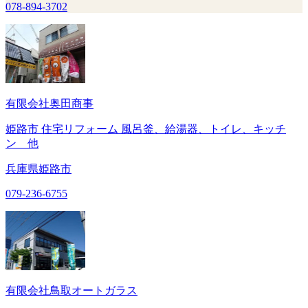
078-894-3702
有限会社奥田商事
姫路市 住宅リフォーム 風呂釜、給湯器、トイレ、キッチ
ン 他
兵庫県姫路市
079-236-6755
有限会社鳥取オートガラス