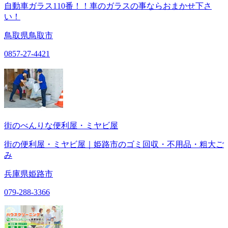
自動車ガラス110番！！車のガラスの事ならおまかせ下さ
い！
鳥取県鳥取市
0857-27-4421
街のべんりな便利屋・ミヤビ屋
街の便利屋・ミヤビ屋｜姫路市のゴミ回収・不用品・粗大ご
み
兵庫県姫路市
079-288-3366