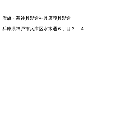
旗
旗・幕
神具製造
神具店
葬具製造
兵庫県神戸市兵庫区水木通６丁目３－４