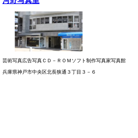
河野写真室
芸術写真
広告写真
ＣＤ－ＲＯＭソフト制作
写真家
写真館
兵庫県神戸市中央区北長狭通３丁目３－６