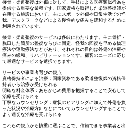
接骨・柔道整復は外傷に対して、手技による医療類似行為を
提供する重要な業種です。国家資格を取得した柔道整復師が
在籍する施設において、主にスポーツ外傷や日常生活での怪
我、デスクワークなどによる慢性的な痛みを緩和するために
利用されています。
接骨・柔道整復のサービスは多岐にわたります。主に骨折・
脱臼した箇所の整復ならびに固定、怪我の回復を早める物理
療法や運動療法などがあり、それぞれの目的は外傷の治療や
痛みの緩和、リハビリテーションです。顧客のニーズに応じ
て最適なサービスを選択できます。
サービスや事業者選びの観点
資格保持者による治療：国家資格である柔道整復師の資格保
持者から治療が受けられる
明確な料金体系：あらかじめ費用を把握することで安心して
治療を受けられる
丁寧なカウンセリング：症状のヒアリングに加えて外傷を負
った状況や治療方針などについてカウンセリングすることで
より適切な治療を受けられる
これらの観点から慎重に選ぶことで、信頼できる事業者と出