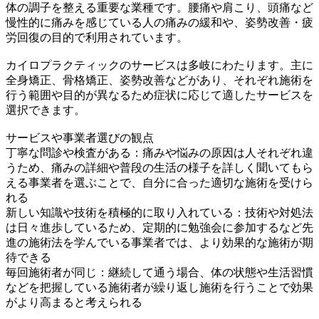
体の調子を整える重要な業種です。腰痛や肩こり、頭痛など
慢性的に痛みを感じている人の痛みの緩和や、姿勢改善・疲
労回復の目的で利用されています。
カイロプラクティックのサービスは多岐にわたります。主に
全身矯正、骨格矯正、姿勢改善などがあり、それぞれ施術を
行う範囲や目的が異なるため症状に応じて適したサービスを
選択できます。
サービスや事業者選びの観点
丁寧な問診や検査がある：痛みや悩みの原因は人それぞれ違
うため、痛みの詳細や普段の生活の様子を詳しく聞いてもら
える事業者を選ぶことで、自分に合った適切な施術を受けら
れる
新しい知識や技術を積極的に取り入れている：技術や対処法
は日々進歩しているため、定期的に勉強会に参加するなど先
進の施術法を学んでいる事業者では、より効果的な施術が期
待できる
毎回施術者が同じ：継続して通う場合、体の状態や生活習慣
などを把握している施術者が繰り返し施術を行うことで効果
がより高まると考えられる