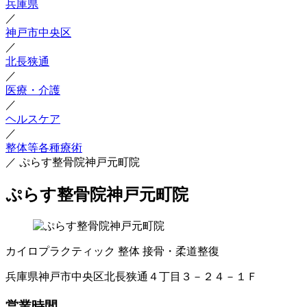
兵庫県
／
神戸市中央区
／
北長狭通
／
医療・介護
／
ヘルスケア
／
整体等各種療術
／
ぷらす整骨院神戸元町院
ぷらす整骨院神戸元町院
カイロプラクティック
整体
接骨・柔道整復
兵庫県神戸市中央区北長狭通４丁目３－２４－１Ｆ
営業時間