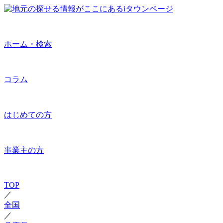
ホーム・検索
コラム
はじめての方
事業主の方
TOP
／
全国
／