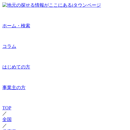
ホーム・検索
コラム
はじめての方
事業主の方
TOP
／
全国
／