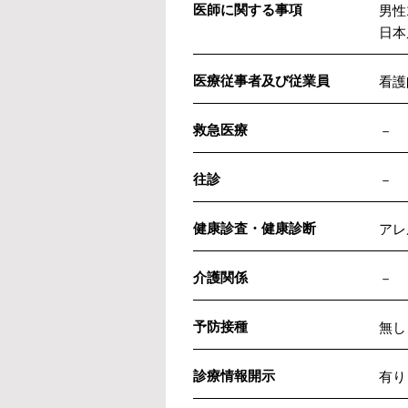
医師に関する事項
男性
日本
医療従事者及び従業員
看護
救急医療
－
往診
－
健康診査・健康診断
アレ
介護関係
－
予防接種
無し
診療情報開示
有り