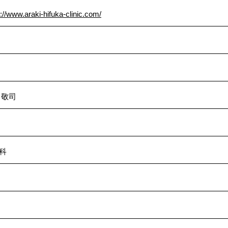
s://www.araki-hifuka-clinic.com/
 敬司
科