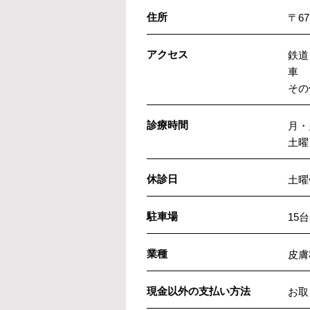
住所
〒6
アクセス
鉄道
車 
その
診療時間
月・火
土曜日
休診日
土曜
駐車場
15
業種
皮膚
現金以外の支払い方法
お取