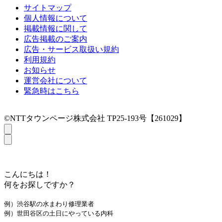
サイトマップ
個人情報について
掲載情報に関して
広告掲載のご案内
広告・サービス取扱い規約
利用規約
お知らせ
運営会社について
緊急時はこちら
©NTTタウンページ株式会社 TP25-193号【261029】
こんにちは！
何をお探しですか？
例）渋谷駅の水まわり修理業者
例）世田谷区の土日にやっている内科