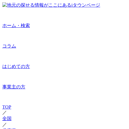
ホーム・検索
コラム
はじめての方
事業主の方
TOP
／
全国
／