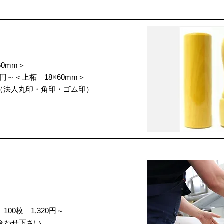
60mm＞
円～＜上柘 18×60mm＞
～（法人丸印・角印・ゴム印）
00枚 1,320円～
合わせ下さい。