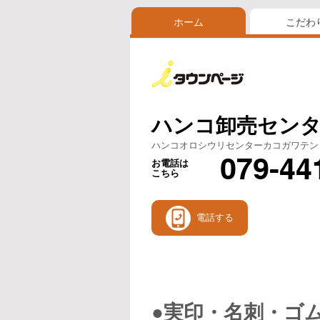
ホーム
こだわ
ハンコ卸売センタ
ハンコオロシウリセンターカコガワテン
079-44
お電話は
こちら
電話する
●実印・名刺・ゴム