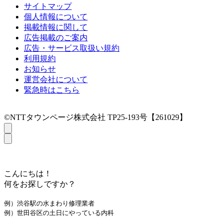
サイトマップ
個人情報について
掲載情報に関して
広告掲載のご案内
広告・サービス取扱い規約
利用規約
お知らせ
運営会社について
緊急時はこちら
©NTTタウンページ株式会社 TP25-193号【261029】
こんにちは！
何をお探しですか？
例）渋谷駅の水まわり修理業者
例）世田谷区の土日にやっている内科