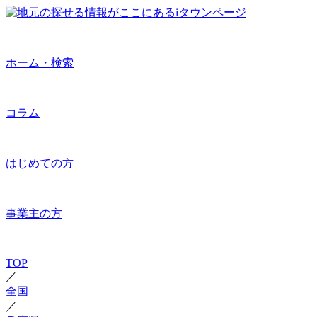
ホーム・検索
コラム
はじめての方
事業主の方
TOP
／
全国
／