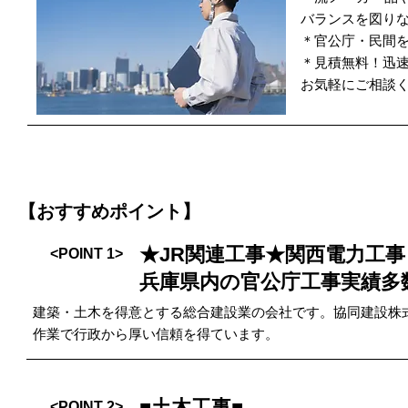
バランスを図り
＊官公庁・民間
＊見積無料！迅
お気軽にご相談
【おすすめポイント】
★JR関連工事★関西電力工事
<POINT 1>
兵庫県内の官公庁工事実績多
建築・土木を得意とする総合建設業の会社です。協同建設株
作業で行政から厚い信頼を得ています。
■土木工事■
<POINT 2>