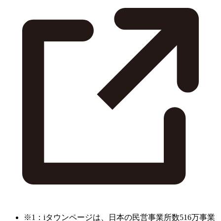
※1：iタウンページは、日本の民営事業所数516万事業