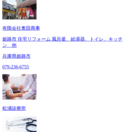
有限会社奥田商事
姫路市 住宅リフォーム 風呂釜、給湯器、トイレ、キッチ
ン 他
兵庫県姫路市
079-236-6755
松浦診療所