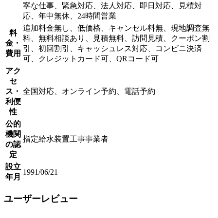
寧な仕事、緊急対応、法人対応、即日対応、見積対
応、年中無休、24時間営業
追加料金無し、低価格、キャンセル料無、現地調査無
料
料、無料相談あり、見積無料、訪問見積、クーポン割
金・
引、初回割引、キャッシュレス対応、コンビニ決済
費用
可、クレジットカード可、QRコード可
アク
セ
ス・
全国対応、オンライン予約、電話予約
利便
性
公的
機関
指定給水装置工事事業者
の認
定
設立
1991/06/21
年月
ユーザーレビュー