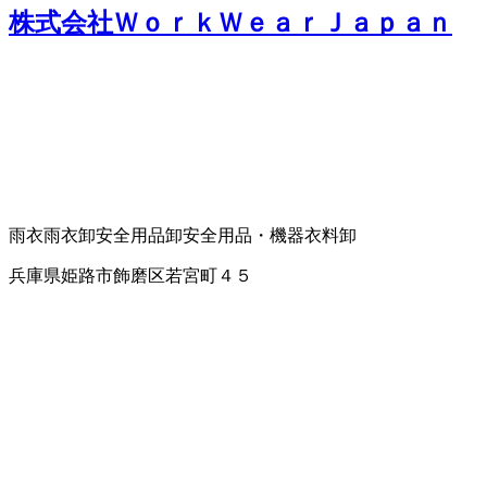
株式会社ＷｏｒｋＷｅａｒＪａｐａｎ
雨衣
雨衣卸
安全用品卸
安全用品・機器
衣料卸
兵庫県姫路市飾磨区若宮町４５