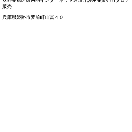
衣料品店
医療用品
インターネット通販
介護用品販売
カタログ
販売
兵庫県姫路市夢前町山冨４０