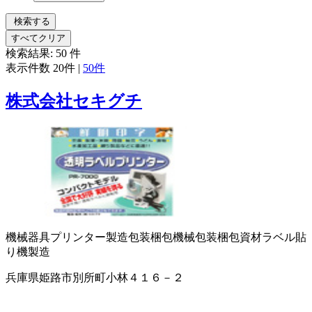
検索する
すべてクリア
検索結果:
50
件
表示件数
20件
|
50件
株式会社セキグチ
機械器具
プリンター製造
包装梱包機械
包装梱包資材
ラベル貼
り機製造
兵庫県姫路市別所町小林４１６－２