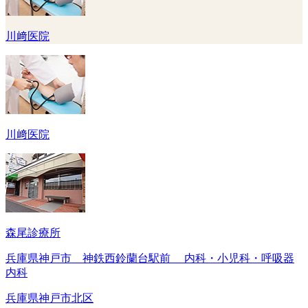
川﨑医院
川﨑医院
森尾診療所
兵庫県神戸市 神鉄西鈴蘭台駅前 内科・小児科・呼吸器
内科
兵庫県神戸市北区