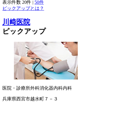
表示件数
20件
|
50件
ピックアップとは？
川﨑医院
ピックアップ
医院・診療所
外科
消化器内科
内科
兵庫県西宮市越水町７－３