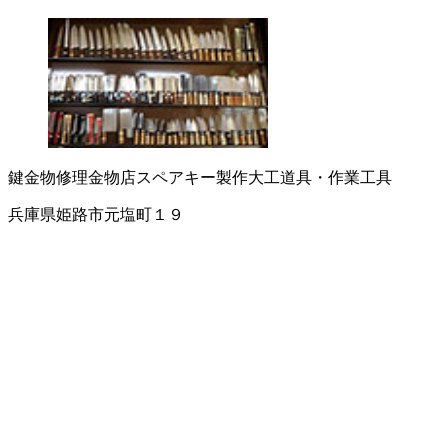
鍵
金物修理
金物店
スペアキー製作
大工道具・作業工具
兵庫県姫路市元塩町１９