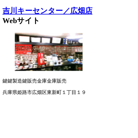
吉川キーセンター／広畑店
Webサイト
鍵
鍵製造
鍵販売
金庫
金庫販売
兵庫県姫路市広畑区東新町１丁目１９