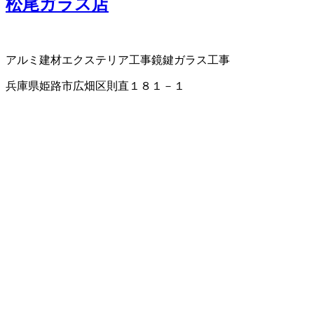
松尾ガラス店
アルミ建材
エクステリア工事
鏡
鍵
ガラス工事
兵庫県姫路市広畑区則直１８１－１