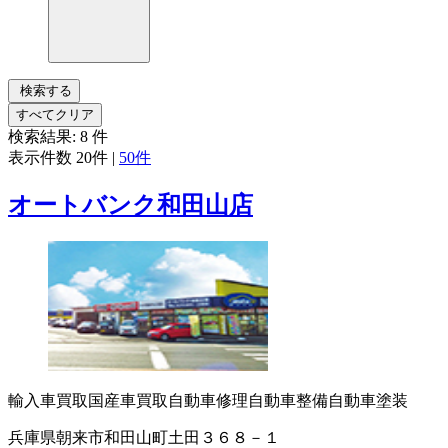
検索する
すべてクリア
検索結果:
8
件
表示件数
20件
|
50件
オートバンク和田山店
輸入車買取
国産車買取
自動車修理
自動車整備
自動車塗装
兵庫県朝来市和田山町土田３６８－１