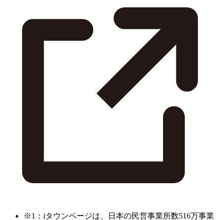
※1：iタウンページは、日本の民営事業所数516万事業