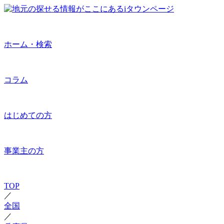
ホーム・検索
コラム
はじめての方
事業主の方
TOP
／
全国
／