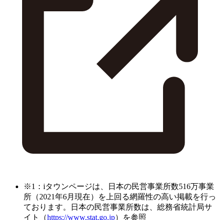
※1：iタウンページは、日本の民営事業所数516万事業
所（2021年6月現在）を上回る網羅性の高い掲載を行っ
ております。日本の民営事業所数は、総務省統計局サ
イト（
https://www.stat.go.jp
）を参照