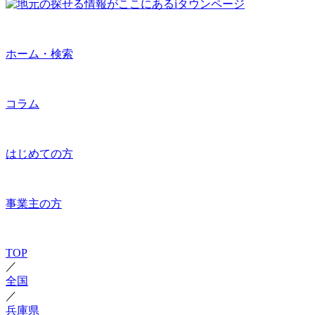
ホーム・検索
コラム
はじめての方
事業主の方
TOP
／
全国
／
兵庫県