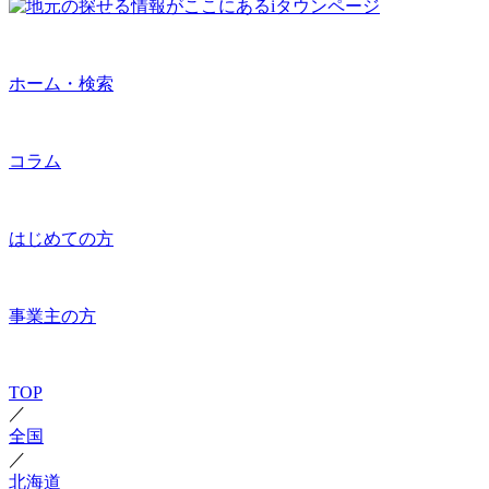
ホーム・検索
コラム
はじめての方
事業主の方
TOP
／
全国
／
北海道