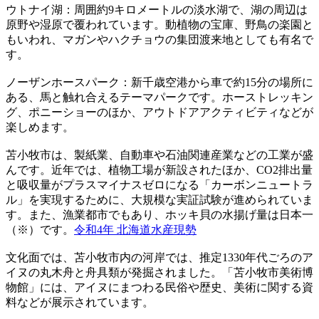
ウトナイ湖：周囲約9キロメートルの淡水湖で、湖の周辺は
原野や湿原で覆われています。動植物の宝庫、野鳥の楽園と
もいわれ、マガンやハクチョウの集団渡来地としても有名で
す。
ノーザンホースパーク：新千歳空港から車で約15分の場所に
ある、馬と触れ合えるテーマパークです。ホーストレッキン
グ、ポニーショーのほか、アウトドアアクティビティなどが
楽しめます。
苫小牧市は、製紙業、自動車や石油関連産業などの工業が盛
んです。近年では、植物工場が新設されたほか、CO2排出量
と吸収量がプラスマイナスゼロになる「カーボンニュートラ
ル」を実現するために、大規模な実証試験が進められていま
す。また、漁業都市でもあり、ホッキ貝の水揚げ量は日本一
（※）です。
令和4年 北海道水産現勢
文化面では、苫小牧市内の河岸では、推定1330年代ごろのア
イヌの丸木舟と舟具類が発掘されました。「苫小牧市美術博
物館」には、アイヌにまつわる民俗や歴史、美術に関する資
料などが展示されています。