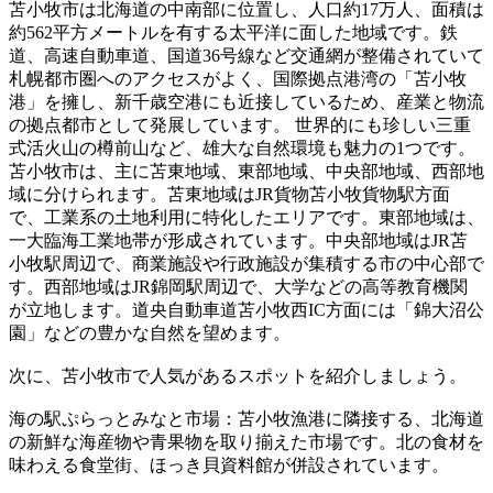
苫小牧市は北海道の中南部に位置し、人口約17万人、面積は
約562平方メートルを有する太平洋に面した地域です。鉄
道、高速自動車道、国道36号線など交通網が整備されていて
札幌都市圏へのアクセスがよく、国際拠点港湾の「苫小牧
港」を擁し、新千歳空港にも近接しているため、産業と物流
の拠点都市として発展しています。 世界的にも珍しい三重
式活火山の樽前山など、雄大な自然環境も魅力の1つです。
苫小牧市は、主に苫東地域、東部地域、中央部地域、西部地
域に分けられます。苫東地域はJR貨物苫小牧貨物駅方面
で、工業系の土地利用に特化したエリアです。東部地域は、
一大臨海工業地帯が形成されています。中央部地域はJR苫
小牧駅周辺で、商業施設や行政施設が集積する市の中心部で
す。西部地域はJR錦岡駅周辺で、大学などの高等教育機関
が立地します。道央自動車道苫小牧西IC方面には「錦大沼公
園」などの豊かな自然を望めます。
次に、苫小牧市で人気があるスポットを紹介しましょう。
海の駅ぷらっとみなと市場：苫小牧漁港に隣接する、北海道
の新鮮な海産物や青果物を取り揃えた市場です。北の食材を
味わえる食堂街、ほっき貝資料館が併設されています。