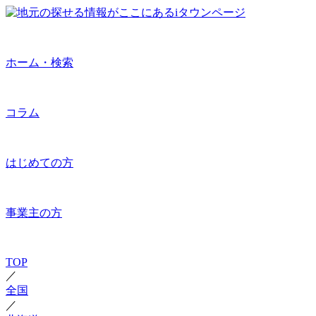
ホーム・検索
コラム
はじめての方
事業主の方
TOP
／
全国
／