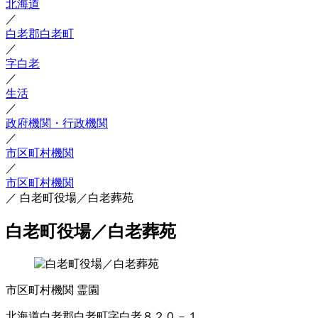
北海道
／
白老郡白老町
／
字白老
／
生活
／
政府機関・行政機関
／
市区町村機関
／
市区町村機関
／
白老町役場／白老葬苑
白老町役場／白老葬苑
市区町村機関
霊園
北海道白老郡白老町字白老８２０－１