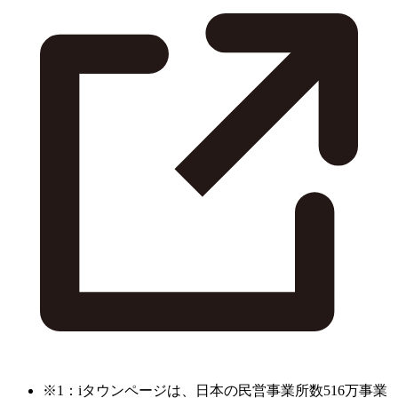
※1：iタウンページは、日本の民営事業所数516万事業