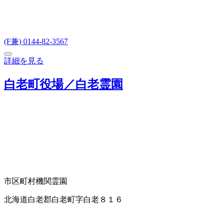
(F兼) 0144-82-3567
詳細を見る
白老町役場／白老霊園
市区町村機関
霊園
北海道白老郡白老町字白老８１６